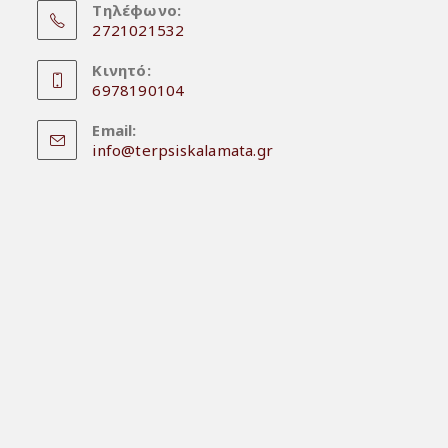
Τηλέφωνο:
in
2721021532
a
Opens
new
Κινητό:
in
6978190104
tab
your
Opens
application
Email:
in
Opens
info@terpsiskalamata.gr
your
in
your
application
application