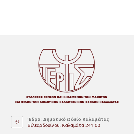
Σημείωμα
Για
Τη
Δράση
Μας
Έδρα: Δημοτικό Ωδείο Καλαμάτας
Βιλεαρδουίνου, Καλαμάτα 241 00
Opens