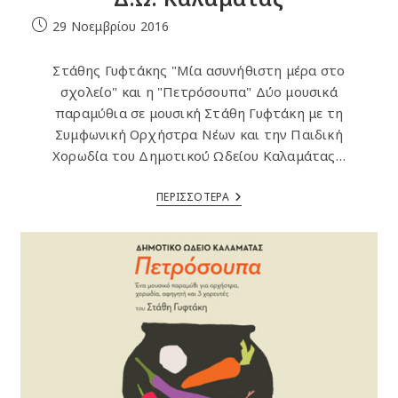
Post
29 Νοεμβρίου 2016
published:
Στάθης Γυφτάκης "Μία ασυνήθιστη μέρα στο
σχολείο" και η "Πετρόσουπα" Δύο μουσικά
παραμύθια σε μουσική Στάθη Γυφτάκη με τη
Συμφωνική Ορχήστρα Νέων και την Παιδική
Χορωδία του Δημοτικού Ωδείου Καλαμάτας…
1ο
ΠΕΡΙΣΣΟΤΕΡΑ
CD
Της
Συμφωνικής
Ορχήστρας
Και
Χορωδίας
Του
Δ.Ω.
Καλαμάτας