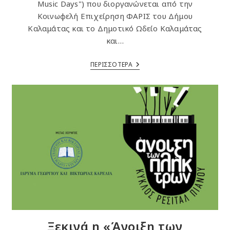
Music Days") που διοργανώνεται από την
Κοινωφελή Επιχείρηση ΦΑΡΙΣ του Δήμου
Καλαμάτας και το Δημοτικό Ωδείο Καλαμάτας
και…
Πανσέληνος
ΠΕΡΙΣΣΟΤΕΡΑ
Στο
Κάστρο
Με
Ορχήστρα
Εγχόρδων
Του
Mozarteum
Ξεκινά η «Άνοιξη των