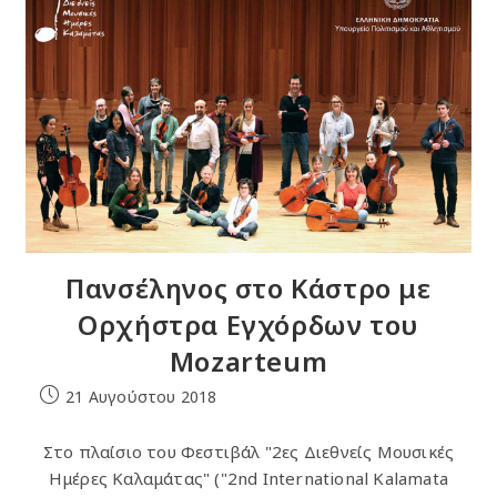
Πετούν
Με
Τα
Φτερά
Του
Τραγουδιού
Πανσέληνος στο Κάστρο με
Ορχήστρα Εγχόρδων του
Mozarteum
Post
21 Αυγούστου 2018
published:
Στο πλαίσιο του Φεστιβάλ "2ες Διεθνείς Μουσικές
Ημέρες Καλαμάτας" ("2nd International Kalamata